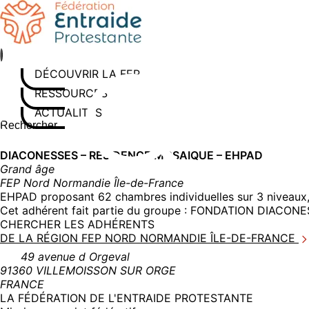
Aller
au
contenu
DÉCOUVRIR LA FEP
RESSOURCES
ACTUALITÉS
Rechercher sur le site
Saisissez au moins 3 caractères pour lancer la recherche
DIACONESSES – RESIDENCE MOSAIQUE – EHPAD
Grand âge
FEP Nord Normandie Île-de-France
EHPAD proposant 62 chambres individuelles sur 3 niveaux, 
Cet adhérent fait partie du groupe :
FONDATION DIACONES
CHERCHER LES ADHÉRENTS
DE LA RÉGION FEP NORD NORMANDIE ÎLE-DE-FRANCE
49 avenue d Orgeval
91360 VILLEMOISSON SUR ORGE
FRANCE
LA FÉDÉRATION DE L'ENTRAIDE PROTESTANTE