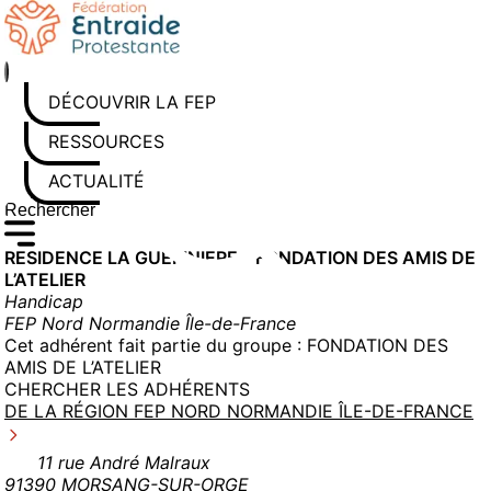
Aller
au
contenu
DÉCOUVRIR LA FEP
RESSOURCES
ACTUALITÉS
Rechercher sur le site
Saisissez au moins 3 caractères pour lancer la recherche
RESIDENCE LA GUERINIERE – FONDATION DES AMIS DE
L’ATELIER
Handicap
FEP Nord Normandie Île-de-France
Cet adhérent fait partie du groupe :
FONDATION DES
AMIS DE L’ATELIER
CHERCHER LES ADHÉRENTS
DE LA RÉGION FEP NORD NORMANDIE ÎLE-DE-FRANCE
11 rue André Malraux
91390 MORSANG-SUR-ORGE