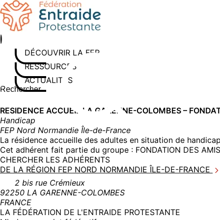
Aller
au
contenu
DÉCOUVRIR LA FEP
RESSOURCES
ACTUALITÉS
Rechercher sur le site
Saisissez au moins 3 caractères pour lancer la recherche
RESIDENCE ACCUEIL LA GARENNE-COLOMBES – FONDATI
Handicap
FEP Nord Normandie Île-de-France
La résidence accueille des adultes en situation de handica
Cet adhérent fait partie du groupe :
FONDATION DES AMIS 
CHERCHER LES ADHÉRENTS
DE LA RÉGION FEP NORD NORMANDIE ÎLE-DE-FRANCE
2 bis rue Crémieux
92250 LA GARENNE-COLOMBES
FRANCE
LA FÉDÉRATION DE L'ENTRAIDE PROTESTANTE