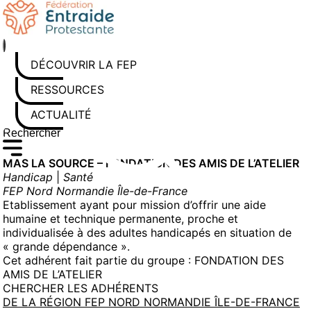
Aller
au
contenu
DÉCOUVRIR LA FEP
RESSOURCES
ACTUALITÉS
Rechercher sur le site
Saisissez au moins 3 caractères pour lancer la recherche
MAS LA SOURCE – FONDATION DES AMIS DE L’ATELIER
Handicap
|
Santé
FEP Nord Normandie Île-de-France
Etablissement ayant pour mission d’offrir une aide
humaine et technique permanente, proche et
individualisée à des adultes handicapés en situation de
« grande dépendance ».
Cet adhérent fait partie du groupe :
FONDATION DES
AMIS DE L’ATELIER
CHERCHER LES ADHÉRENTS
DE LA RÉGION FEP NORD NORMANDIE ÎLE-DE-FRANCE