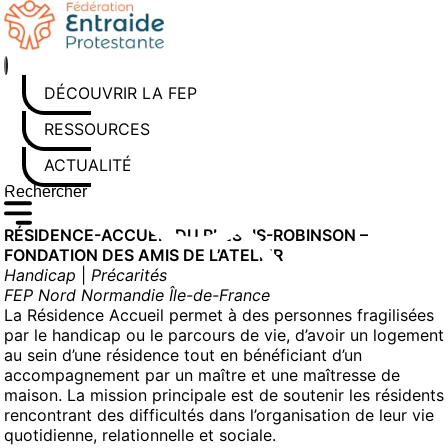
Aller
au
contenu
DÉCOUVRIR LA FEP
RESSOURCES
ACTUALITÉS
Rechercher sur le site
Saisissez au moins 3 caractères pour lancer la recherche
RÉSIDENCE-ACCUEIL DU PLESSIS-ROBINSON –
FONDATION DES AMIS DE L’ATELIER
Handicap
|
Précarités
FEP Nord Normandie Île-de-France
La Résidence Accueil permet à des personnes fragilisées
par le handicap ou le parcours de vie, d’avoir un logement
au sein d’une résidence tout en bénéficiant d’un
accompagnement par un maître et une maîtresse de
maison. La mission principale est de soutenir les résidents
rencontrant des difficultés dans l’organisation de leur vie
quotidienne, relationnelle et sociale.