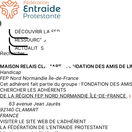
Aller
au
contenu
DÉCOUVRIR LA FEP
RESSOURCES
ACTUALITÉS
Rechercher sur le site
Saisissez au moins 3 caractères pour lancer la recherche
MAISON RELAIS CLAMART – FONDATION DES AMIS DE L’
Handicap
FEP Nord Normandie Île-de-France
Cet adhérent fait partie du groupe :
FONDATION DES AMIS 
CHERCHER LES ADHÉRENTS
DE LA RÉGION FEP NORD NORMANDIE ÎLE-DE-FRANCE
63 avenue Jean Jaurès
92140 CLAMART
FRANCE
(NOUVELLE
VISITER LE SITE WEB DE L'ADHÉRENT
FENÊTRE)
LA FÉDÉRATION DE L'ENTRAIDE PROTESTANTE