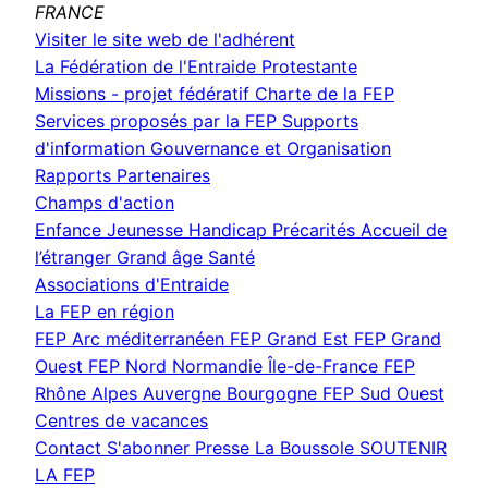
FRANCE
(nouvelle
Visiter le site web de l'adhérent
fenêtre)
La Fédération de l'Entraide Protestante
Missions - projet fédératif
Charte de la FEP
Services proposés par la FEP
Supports
d'information
Gouvernance et Organisation
Rapports
Partenaires
Champs d'action
Enfance Jeunesse
Handicap
Précarités
Accueil de
l’étranger
Grand âge
Santé
Associations d'Entraide
La FEP en région
FEP Arc méditerranéen
FEP Grand Est
FEP Grand
Ouest
FEP Nord Normandie Île-de-France
FEP
Rhône Alpes Auvergne Bourgogne
FEP Sud Ouest
Centres de vacances
Contact
S'abonner
Presse
La Boussole
SOUTENIR
LA FEP