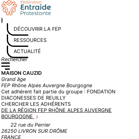
Aller
au
contenu
DÉCOUVRIR LA FEP
RESSOURCES
ACTUALITÉS
Rechercher sur le site
Saisissez au moins 3 caractères pour lancer la recherche
MAISON CAUZID
Grand âge
FEP Rhône Alpes Auvergne Bourgogne
Cet adhérent fait partie du groupe :
FONDATION
DIACONESSES DE REUILLY
CHERCHER LES ADHÉRENTS
DE LA RÉGION FEP RHÔNE ALPES AUVERGNE
BOURGOGNE
22 rue du Perrier
26250 LIVRON SUR DRÔME
FRANCE