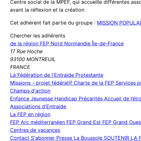
Centre social de la MPEF, qui accueille différentes ass
avant la réflexion et la création
Cet adhérent fait partie du groupe :
MISSION POPULA
Chercher les adhérents
de la région FEP Nord Normandie Île-de-France
17 Rue Hoche
93100 MONTREUIL
FRANCE
La Fédération de l'Entraide Protestante
Missions - projet fédératif
Charte de la FEP
Services 
Champs d'action
Enfance Jeunesse
Handicap
Précarités
Accueil de l’ét
Associations d'Entraide
La FEP en région
FEP Arc méditerranéen
FEP Grand Est
FEP Grand Oue
Centres de vacances
Contact
S'abonner
Presse
La Boussole
SOUTENIR LA 