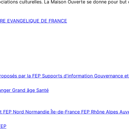
ociations culturelles. La Maison Ouverte se donne pour but d’
IRE EVANGELIQUE DE FRANCE
proposés par la FEP
Supports d'information
Gouvernance et
ranger
Grand âge
Santé
st
FEP Nord Normandie Île-de-France
FEP Rhône Alpes Au
FEP