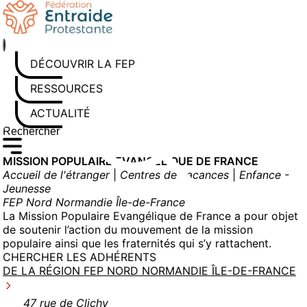
Aller
au
contenu
DÉCOUVRIR LA FEP
RESSOURCES
ACTUALITÉS
Rechercher sur le site
Saisissez au moins 3 caractères pour lancer la recherche
MISSION POPULAIRE EVANGELIQUE DE FRANCE
Accueil de l'étranger
|
Centres de vacances
|
Enfance -
Jeunesse
FEP Nord Normandie Île-de-France
La Mission Populaire Evangélique de France a pour objet
de soutenir l’action du mouvement de la mission
populaire ainsi que les fraternités qui s’y rattachent.
CHERCHER LES ADHÉRENTS
DE LA RÉGION FEP NORD NORMANDIE ÎLE-DE-FRANCE
47 rue de Clichy