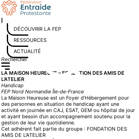
Aller
au
contenu
DÉCOUVRIR LA FEP
RESSOURCES
ACTUALITÉS
Rechercher sur le site
Saisissez au moins 3 caractères pour lancer la recherche
LA MAISON HEUREUSE – FONDATION DES AMIS DE
L’ATELIER
Handicap
FEP Nord Normandie Île-de-France
La Maison Heureuse est un Foyer d’Hébergement pour
des personnes en situation de handicap ayant une
activité en journée en CAJ, ESAT, GEM ou hôpital de jour
et ayant besoin d’un accompagnement soutenu pour la
gestion de leur vie quotidienne.
Cet adhérent fait partie du groupe :
FONDATION DES
AMIS DE L’ATELIER