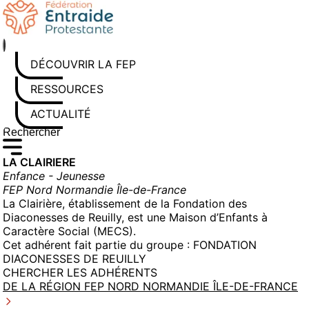
Aller
au
contenu
DÉCOUVRIR LA FEP
RESSOURCES
ACTUALITÉS
Rechercher sur le site
Saisissez au moins 3 caractères pour lancer la recherche
LA CLAIRIERE
Enfance - Jeunesse
FEP Nord Normandie Île-de-France
La Clairière, établissement de la Fondation des
Diaconesses de Reuilly, est une Maison d’Enfants à
Caractère Social (MECS).
Cet adhérent fait partie du groupe :
FONDATION
DIACONESSES DE REUILLY
CHERCHER LES ADHÉRENTS
DE LA RÉGION FEP NORD NORMANDIE ÎLE-DE-FRANCE