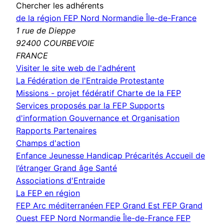
Chercher les adhérents
de la région FEP Nord Normandie Île-de-France
1 rue de Dieppe
92400 COURBEVOIE
FRANCE
(nouvelle
Visiter le site web de l'adhérent
fenêtre)
La Fédération de l'Entraide Protestante
Missions - projet fédératif
Charte de la FEP
Services proposés par la FEP
Supports
d'information
Gouvernance et Organisation
Rapports
Partenaires
Champs d'action
Enfance Jeunesse
Handicap
Précarités
Accueil de
l’étranger
Grand âge
Santé
Associations d'Entraide
La FEP en région
FEP Arc méditerranéen
FEP Grand Est
FEP Grand
Ouest
FEP Nord Normandie Île-de-France
FEP