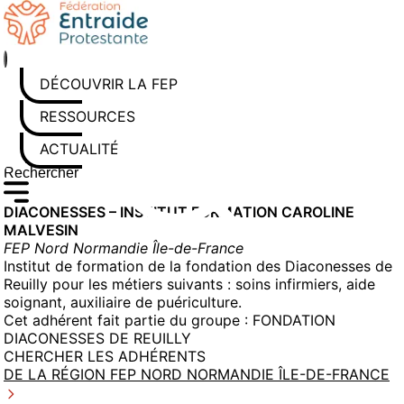
Aller
au
contenu
DÉCOUVRIR LA FEP
RESSOURCES
ACTUALITÉS
Rechercher sur le site
Saisissez au moins 3 caractères pour lancer la recherche
DIACONESSES – INSTITUT FORMATION CAROLINE
MALVESIN
FEP Nord Normandie Île-de-France
Institut de formation de la fondation des Diaconesses de
Reuilly pour les métiers suivants : soins infirmiers, aide
soignant, auxiliaire de puériculture.
Cet adhérent fait partie du groupe :
FONDATION
DIACONESSES DE REUILLY
CHERCHER LES ADHÉRENTS
DE LA RÉGION FEP NORD NORMANDIE ÎLE-DE-FRANCE