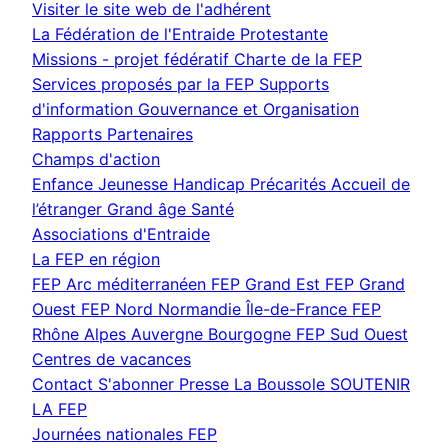
(nouvelle
Visiter le site web de l'adhérent
fenêtre)
La Fédération de l'Entraide Protestante
Missions - projet fédératif
Charte de la FEP
Services proposés par la FEP
Supports
d'information
Gouvernance et Organisation
Rapports
Partenaires
Champs d'action
Enfance Jeunesse
Handicap
Précarités
Accueil de
l’étranger
Grand âge
Santé
Associations d'Entraide
La FEP en région
FEP Arc méditerranéen
FEP Grand Est
FEP Grand
Ouest
FEP Nord Normandie Île-de-France
FEP
Rhône Alpes Auvergne Bourgogne
FEP Sud Ouest
Centres de vacances
Contact
S'abonner
Presse
La Boussole
SOUTENIR
LA FEP
Journées nationales FEP