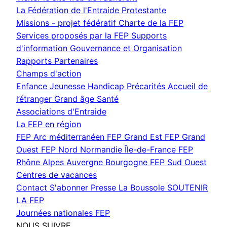
fenêtre)
La Fédération de l'Entraide Protestante
Missions - projet fédératif
Charte de la FEP
Services proposés par la FEP
Supports
d'information
Gouvernance et Organisation
Rapports
Partenaires
Champs d'action
Enfance Jeunesse
Handicap
Précarités
Accueil de
l’étranger
Grand âge
Santé
Associations d'Entraide
La FEP en région
FEP Arc méditerranéen
FEP Grand Est
FEP Grand
Ouest
FEP Nord Normandie Île-de-France
FEP
Rhône Alpes Auvergne Bourgogne
FEP Sud Ouest
Centres de vacances
Contact
S'abonner
Presse
La Boussole
SOUTENIR
LA FEP
Journées nationales FEP
NOUS SUIVRE