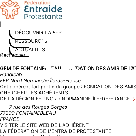
Aller
au
contenu
DÉCOUVRIR LA FEP
RESSOURCES
ACTUALITÉS
Rechercher sur le site
Saisissez au moins 3 caractères pour lancer la recherche
GEM DE FONTAINEBLEAU – FONDATION DES AMIS DE L’A
Handicap
FEP Nord Normandie Île-de-France
Cet adhérent fait partie du groupe :
FONDATION DES AMIS 
CHERCHER LES ADHÉRENTS
DE LA RÉGION FEP NORD NORMANDIE ÎLE-DE-FRANCE
7 rue des Rouges Gorges
77300 FONTAINEBLEAU
FRANCE
(NOUVELLE
VISITER LE SITE WEB DE L'ADHÉRENT
FENÊTRE)
LA FÉDÉRATION DE L'ENTRAIDE PROTESTANTE