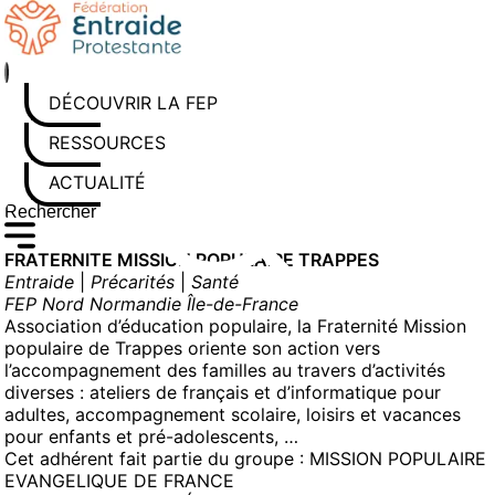
Aller
au
contenu
DÉCOUVRIR LA FEP
RESSOURCES
ACTUALITÉS
Rechercher sur le site
Saisissez au moins 3 caractères pour lancer la recherche
FRATERNITE MISSION POPULAIRE TRAPPES
Entraide
|
Précarités
|
Santé
FEP Nord Normandie Île-de-France
Association d’éducation populaire, la Fraternité Mission
populaire de Trappes oriente son action vers
l’accompagnement des familles au travers d’activités
diverses : ateliers de français et d’informatique pour
adultes, accompagnement scolaire, loisirs et vacances
pour enfants et pré-adolescents, …
Cet adhérent fait partie du groupe :
MISSION POPULAIRE
EVANGELIQUE DE FRANCE