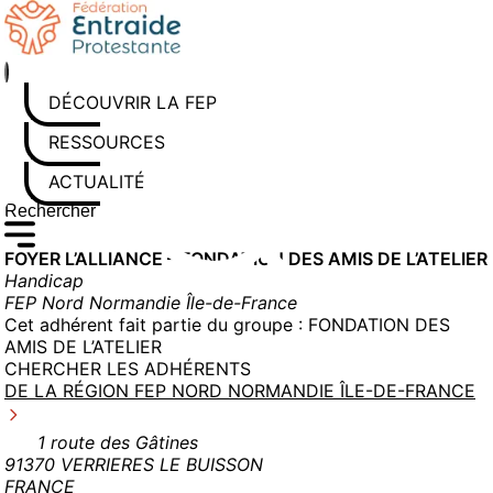
Aller
au
contenu
DÉCOUVRIR LA FEP
RESSOURCES
ACTUALITÉS
Rechercher sur le site
Saisissez au moins 3 caractères pour lancer la recherche
FOYER L’ALLIANCE – FONDATION DES AMIS DE L’ATELIER
Handicap
FEP Nord Normandie Île-de-France
Cet adhérent fait partie du groupe :
FONDATION DES
AMIS DE L’ATELIER
CHERCHER LES ADHÉRENTS
DE LA RÉGION FEP NORD NORMANDIE ÎLE-DE-FRANCE
1 route des Gâtines
91370 VERRIERES LE BUISSON
FRANCE