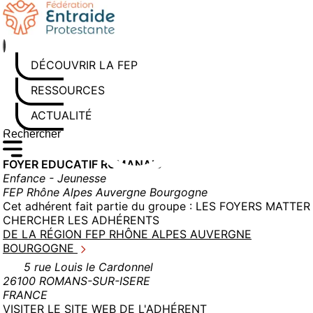
Aller
au
contenu
DÉCOUVRIR LA FEP
RESSOURCES
ACTUALITÉS
Rechercher sur le site
Saisissez au moins 3 caractères pour lancer la recherche
FOYER EDUCATIF ROMANAIS
Enfance - Jeunesse
FEP Rhône Alpes Auvergne Bourgogne
Cet adhérent fait partie du groupe :
LES FOYERS MATTER
CHERCHER LES ADHÉRENTS
DE LA RÉGION FEP RHÔNE ALPES AUVERGNE
BOURGOGNE
5 rue Louis le Cardonnel
26100 ROMANS-SUR-ISERE
FRANCE
(NOUVELLE
VISITER LE SITE WEB DE L'ADHÉRENT