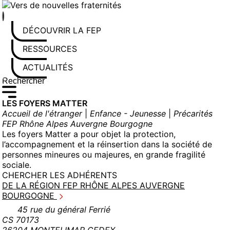
Aller
au
contenu
DÉCOUVRIR LA FEP
RESSOURCES
ACTUALITÉS
Rechercher sur le site
Saisissez au moins 3 caractères pour lancer la recherche
LES FOYERS MATTER
Accueil de l'étranger
|
Enfance - Jeunesse
|
Précarités
FEP Rhône Alpes Auvergne Bourgogne
Les foyers Matter a pour objet la protection,
l’accompagnement et la réinsertion dans la société de
personnes mineures ou majeures, en grande fragilité
sociale.
CHERCHER LES ADHÉRENTS
DE LA RÉGION FEP RHÔNE ALPES AUVERGNE
BOURGOGNE
45 rue du général Ferrié
CS 70173