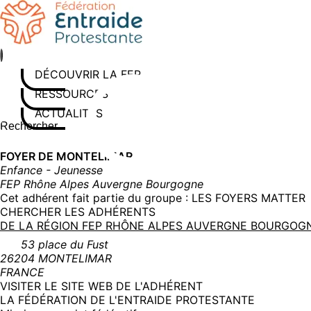
Aller
au
contenu
DÉCOUVRIR LA FEP
RESSOURCES
ACTUALITÉS
Rechercher sur le site
Saisissez au moins 3 caractères pour lancer la recherche
FOYER DE MONTELIMAR
Enfance - Jeunesse
FEP Rhône Alpes Auvergne Bourgogne
Cet adhérent fait partie du groupe :
LES FOYERS MATTER
CHERCHER LES ADHÉRENTS
DE LA RÉGION FEP RHÔNE ALPES AUVERGNE BOURGO
53 place du Fust
26204 MONTELIMAR
FRANCE
(NOUVELLE
VISITER LE SITE WEB DE L'ADHÉRENT
FENÊTRE)
LA FÉDÉRATION DE L'ENTRAIDE PROTESTANTE