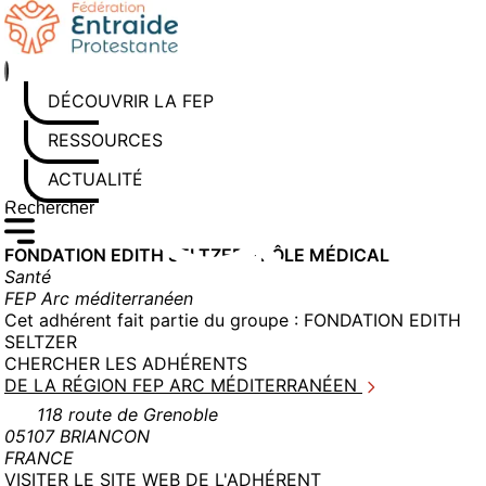
Aller
au
contenu
DÉCOUVRIR LA FEP
RESSOURCES
ACTUALITÉS
Rechercher sur le site
Saisissez au moins 3 caractères pour lancer la recherche
FONDATION EDITH SELTZER – PÔLE MÉDICAL
Santé
FEP Arc méditerranéen
Cet adhérent fait partie du groupe :
FONDATION EDITH
SELTZER
CHERCHER LES ADHÉRENTS
DE LA RÉGION FEP ARC MÉDITERRANÉEN
118 route de Grenoble
05107 BRIANCON
FRANCE
(NOUVELLE
VISITER LE SITE WEB DE L'ADHÉRENT