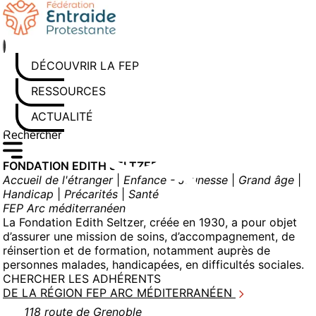
Aller
au
contenu
DÉCOUVRIR LA FEP
RESSOURCES
ACTUALITÉS
Rechercher sur le site
Saisissez au moins 3 caractères pour lancer la recherche
FONDATION EDITH SELTZER
Accueil de l'étranger
|
Enfance - Jeunesse
|
Grand âge
|
Handicap
|
Précarités
|
Santé
FEP Arc méditerranéen
La Fondation Edith Seltzer, créée en 1930, a pour objet
d’assurer une mission de soins, d’accompagnement, de
réinsertion et de formation, notamment auprès de
personnes malades, handicapées, en difficultés sociales.
CHERCHER LES ADHÉRENTS
DE LA RÉGION FEP ARC MÉDITERRANÉEN
118 route de Grenoble