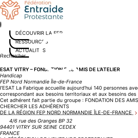
Aller
au
contenu
DÉCOUVRIR LA FEP
RESSOURCES
ACTUALITÉS
Rechercher sur le site
Saisissez au moins 3 caractères pour lancer la recherche
ESAT VITRY – FONDATION DES AMIS DE L’ATELIER
Handicap
FEP Nord Normandie Île-de-France
l’ESAT La Fabrique accueille aujourd’hui 140 personnes avec
correspondant aux besoins territoriaux et aux besoins des
Cet adhérent fait partie du groupe :
FONDATION DES AMIS 
CHERCHER LES ADHÉRENTS
DE LA RÉGION FEP NORD NORMANDIE ÎLE-DE-FRANCE
4/6 rue des Granges BP 32
94401 VITRY SUR SEINE CEDEX
FRANCE