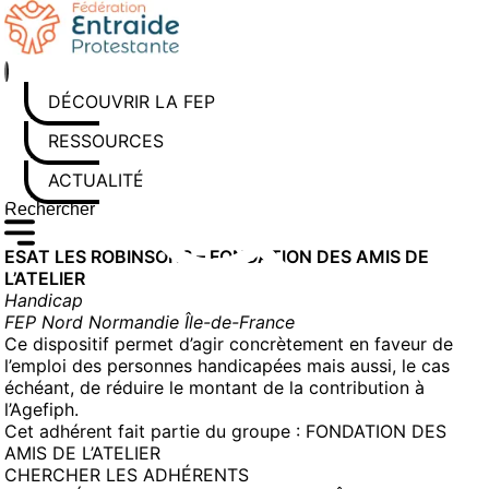
Aller
au
contenu
DÉCOUVRIR LA FEP
RESSOURCES
ACTUALITÉS
Rechercher sur le site
Saisissez au moins 3 caractères pour lancer la recherche
ESAT LES ROBINSONS – FONDATION DES AMIS DE
L’ATELIER
Handicap
FEP Nord Normandie Île-de-France
Ce dispositif permet d’agir concrètement en faveur de
l’emploi des personnes handicapées mais aussi, le cas
échéant, de réduire le montant de la contribution à
l’Agefiph.
Cet adhérent fait partie du groupe :
FONDATION DES
AMIS DE L’ATELIER
CHERCHER LES ADHÉRENTS