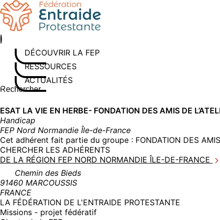
Aller
au
contenu
DÉCOUVRIR LA FEP
RESSOURCES
ACTUALITÉS
Rechercher sur le site
Saisissez au moins 3 caractères pour lancer la recherche
ESAT LA VIE EN HERBE- FONDATION DES AMIS DE L’ATEL
Handicap
FEP Nord Normandie Île-de-France
Cet adhérent fait partie du groupe :
FONDATION DES AMIS 
CHERCHER LES ADHÉRENTS
DE LA RÉGION FEP NORD NORMANDIE ÎLE-DE-FRANCE
Chemin des Bieds
91460 MARCOUSSIS
FRANCE
LA FÉDÉRATION DE L'ENTRAIDE PROTESTANTE
Missions - projet fédératif