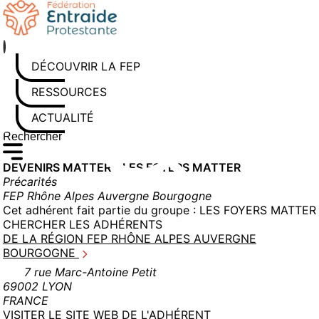
Aller
au
contenu
DÉCOUVRIR LA FEP
RESSOURCES
ACTUALITÉS
Rechercher sur le site
Saisissez au moins 3 caractères pour lancer la recherche
DEVENIRS MATTER – LES FOYERS MATTER
Précarités
FEP Rhône Alpes Auvergne Bourgogne
Cet adhérent fait partie du groupe :
LES FOYERS MATTER
CHERCHER LES ADHÉRENTS
DE LA RÉGION FEP RHÔNE ALPES AUVERGNE
BOURGOGNE
7 rue Marc-Antoine Petit
69002 LYON
FRANCE
(NOUVELLE
VISITER LE SITE WEB DE L'ADHÉRENT