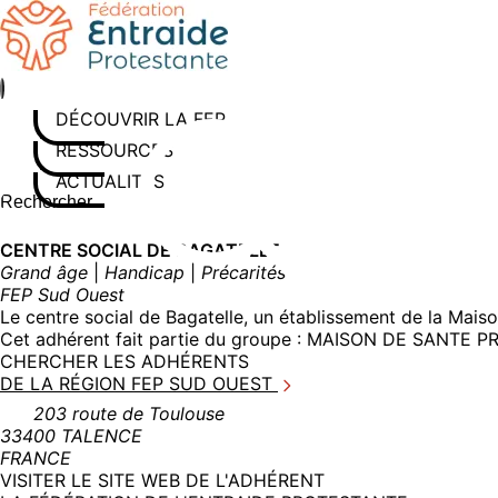
Aller
au
contenu
DÉCOUVRIR LA FEP
RESSOURCES
ACTUALITÉS
Rechercher sur le site
Saisissez au moins 3 caractères pour lancer la recherche
CENTRE SOCIAL DE BAGATELLE
Grand âge
|
Handicap
|
Précarités
FEP Sud Ouest
Le centre social de Bagatelle, un établissement de la Mais
Cet adhérent fait partie du groupe :
MAISON DE SANTE P
CHERCHER LES ADHÉRENTS
DE LA RÉGION FEP SUD OUEST
203 route de Toulouse
33400 TALENCE
FRANCE
(NOUVELLE
VISITER LE SITE WEB DE L'ADHÉRENT