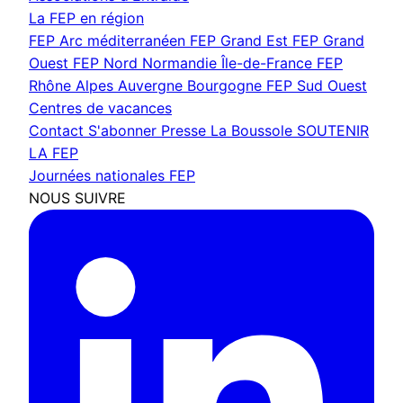
La FEP en région
FEP Arc méditerranéen
FEP Grand Est
FEP Grand
Ouest
FEP Nord Normandie Île-de-France
FEP
Rhône Alpes Auvergne Bourgogne
FEP Sud Ouest
Centres de vacances
Contact
S'abonner
Presse
La Boussole
SOUTENIR
LA FEP
Journées nationales FEP
NOUS SUIVRE