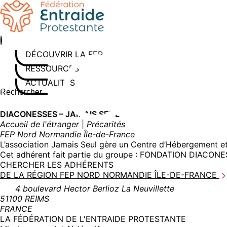
Aller
au
contenu
DÉCOUVRIR LA FEP
RESSOURCES
ACTUALITÉS
Rechercher sur le site
Saisissez au moins 3 caractères pour lancer la recherche
DIACONESSES – JAMAIS SEUL
Accueil de l'étranger
|
Précarités
FEP Nord Normandie Île-de-France
L’association Jamais Seul gère un Centre d’Hébergement et 
Cet adhérent fait partie du groupe :
FONDATION DIACONES
CHERCHER LES ADHÉRENTS
DE LA RÉGION FEP NORD NORMANDIE ÎLE-DE-FRANCE
4 boulevard Hector Berlioz La Neuvillette
51100 REIMS
FRANCE
LA FÉDÉRATION DE L'ENTRAIDE PROTESTANTE