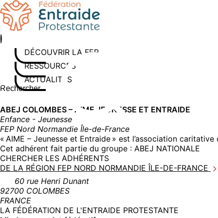
Aller
au
contenu
DÉCOUVRIR LA FEP
RESSOURCES
ACTUALITÉS
Rechercher sur le site
Saisissez au moins 3 caractères pour lancer la recherche
ABEJ COLOMBES – AIME JEUNESSE ET ENTRAIDE
Enfance - Jeunesse
FEP Nord Normandie Île-de-France
« AIME – Jeunesse et Entraide » est l’association caritativ
Cet adhérent fait partie du groupe :
ABEJ NATIONALE
CHERCHER LES ADHÉRENTS
DE LA RÉGION FEP NORD NORMANDIE ÎLE-DE-FRANCE
60 rue Henri Dunant
92700 COLOMBES
FRANCE
LA FÉDÉRATION DE L'ENTRAIDE PROTESTANTE