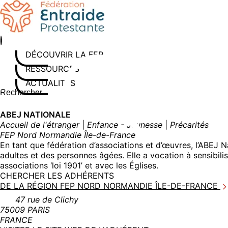
Aller
au
contenu
DÉCOUVRIR LA FEP
RESSOURCES
ACTUALITÉS
Rechercher sur le site
Saisissez au moins 3 caractères pour lancer la recherche
ABEJ NATIONALE
Accueil de l'étranger
|
Enfance - Jeunesse
|
Précarités
FEP Nord Normandie Île-de-France
En tant que fédération d’associations et d’œuvres, l’ABEJ N
adultes et des personnes âgées. Elle a vocation à sensibilis
associations ‘loi 1901’ et avec les Églises.
CHERCHER LES ADHÉRENTS
DE LA RÉGION FEP NORD NORMANDIE ÎLE-DE-FRANCE
47 rue de Clichy
75009 PARIS
FRANCE