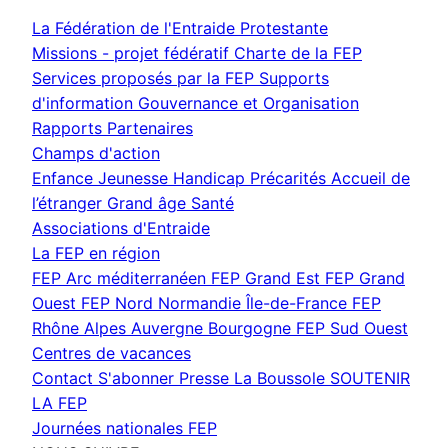
La Fédération de l'Entraide Protestante
Missions - projet fédératif
Charte de la FEP
Services proposés par la FEP
Supports
d'information
Gouvernance et Organisation
Rapports
Partenaires
Champs d'action
Enfance Jeunesse
Handicap
Précarités
Accueil de
l’étranger
Grand âge
Santé
Associations d'Entraide
La FEP en région
FEP Arc méditerranéen
FEP Grand Est
FEP Grand
Ouest
FEP Nord Normandie Île-de-France
FEP
Rhône Alpes Auvergne Bourgogne
FEP Sud Ouest
Centres de vacances
Contact
S'abonner
Presse
La Boussole
SOUTENIR
LA FEP
Journées nationales FEP