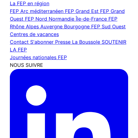
La FEP en région
FEP Arc méditerranéen
FEP Grand Est
FEP Grand
Ouest
FEP Nord Normandie Île-de-France
FEP
Rhône Alpes Auvergne Bourgogne
FEP Sud Ouest
Centres de vacances
Contact
S'abonner
Presse
La Boussole
SOUTENIR
LA FEP
Journées nationales FEP
NOUS SUIVRE