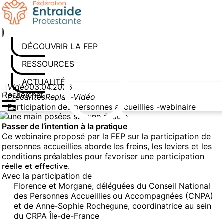
Aller
au
contenu
DÉCOUVRIR LA FEP
RESSOURCES
ACTUALITÉS
Vidéo
03.04.2026
Précarités
Replay-Vidéo
Rechercher sur le site
Saisissez au moins 3 caractères pour lancer la recherche
Participation des personnes accueillies -webinaire
Passer de l’intention à la pratique
Ce webinaire proposé par la FEP sur la participation de
personnes accueillies aborde les freins, les leviers et les
conditions préalables pour favoriser une participation
réelle et effective.
Avec la participation de
Florence et Morgane, déléguées du Conseil National
des Personnes Accueillies ou Accompagnées (CNPA)
et de Anne-Sophie Rochegune, coordinatrice au sein
du CRPA Île-de-France