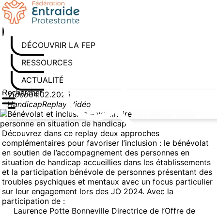
Aller
au
contenu
DÉCOUVRIR LA FEP
RESSOURCES
ACTUALITÉS
Vidéo
04.02.2025
Rechercher sur le site
Saisissez au moins 3 caractères pour lancer la recherche
Handicap
Replay-Vidéo
Bénévolat et inclusion – webinaire
Découvrez dans ce replay deux approches
complémentaires pour favoriser l’inclusion : le bénévolat
en soutien de l’accompagnement des personnes en
situation de handicap accueillies dans les établissements
et la participation bénévole de personnes présentant des
troubles psychiques et mentaux avec un focus particulier
sur leur engagement lors des JO 2024. Avec la
participation de :
Laurence Potte Bonneville Directrice de l’Offre de