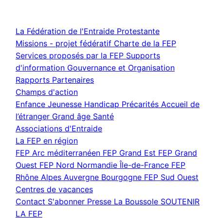
La Fédération de l'Entraide Protestante
Missions - projet fédératif
Charte de la FEP
Services proposés par la FEP
Supports
d'information
Gouvernance et Organisation
Rapports
Partenaires
Champs d'action
Enfance Jeunesse
Handicap
Précarités
Accueil de
l’étranger
Grand âge
Santé
Associations d'Entraide
La FEP en région
FEP Arc méditerranéen
FEP Grand Est
FEP Grand
Ouest
FEP Nord Normandie Île-de-France
FEP
Rhône Alpes Auvergne Bourgogne
FEP Sud Ouest
Centres de vacances
Contact
S'abonner
Presse
La Boussole
SOUTENIR
LA FEP