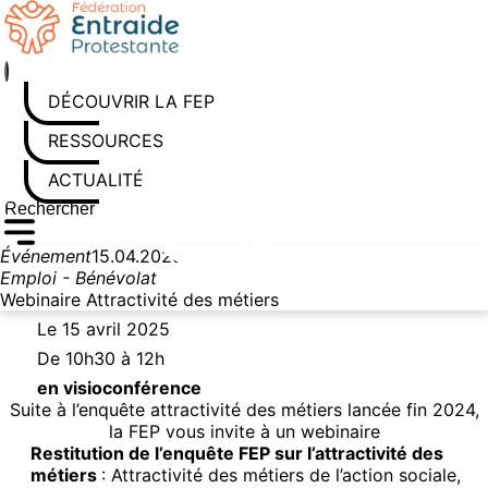
Aller au contenu
DÉCOUVRIR LA FEP
RESSOURCES
ACTUALITÉS
Rechercher sur le site
Saisissez au moins 3 caractères pour lancer la recherche
Événement
15.04.2025
Emploi - Bénévolat
Webinaire Attractivité des métiers
Le 15 avril 2025
De 10h30 à 12h
en visioconférence
Suite à l’enquête attractivité des métiers lancée fin 2024,
la FEP vous invite à un webinaire
Restitution de l’enquête FEP sur l’attractivité des
métiers
: Attractivité des métiers de l’action sociale,