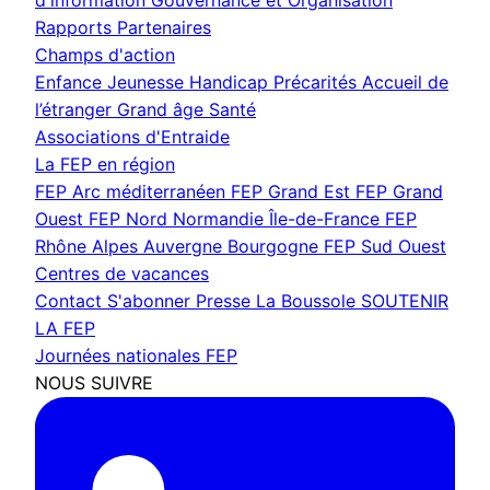
d'information
Gouvernance et Organisation
Rapports
Partenaires
Champs d'action
Enfance Jeunesse
Handicap
Précarités
Accueil de
l’étranger
Grand âge
Santé
Associations d'Entraide
La FEP en région
FEP Arc méditerranéen
FEP Grand Est
FEP Grand
Ouest
FEP Nord Normandie Île-de-France
FEP
Rhône Alpes Auvergne Bourgogne
FEP Sud Ouest
Centres de vacances
Contact
S'abonner
Presse
La Boussole
SOUTENIR
LA FEP
Journées nationales FEP
NOUS SUIVRE