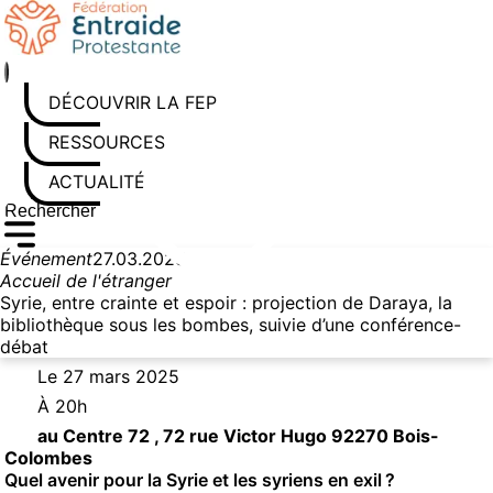
Aller au contenu
DÉCOUVRIR LA FEP
RESSOURCES
ACTUALITÉS
Rechercher sur le site
Saisissez au moins 3 caractères pour lancer la recherche
Événement
27.03.2025
Accueil de l'étranger
Syrie, entre crainte et espoir : projection de Daraya, la
bibliothèque sous les bombes, suivie d’une conférence-
débat
Le 27 mars 2025
À 20h
au Centre 72 , 72 rue Victor Hugo 92270 Bois-
Colombes
Quel avenir pour la Syrie et les syriens en exil ?