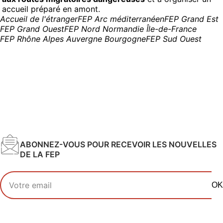
accueil préparé en amont.
Accueil de l'étranger
FEP Arc méditerranéen
FEP Grand Est
FEP Grand Ouest
FEP Nord Normandie Île-de-France
FEP Rhône Alpes Auvergne Bourgogne
FEP Sud Ouest
ABONNEZ-VOUS POUR RECEVOIR LES NOUVELLES
DE LA FEP
Votre adresse email
OK