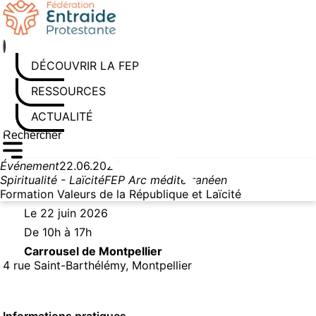
Aller au contenu
DÉCOUVRIR LA FEP
RESSOURCES
ACTUALITÉS
Rechercher sur le site
Saisissez au moins 3 caractères pour lancer la recherche
Événement
22.06.2026
Spiritualité - Laïcité
FEP Arc méditerranéen
Formation Valeurs de la République et Laïcité
Le 22 juin 2026
De 10h à 17h
Carrousel de Montpellier
4 rue Saint-Barthélémy, Montpellier