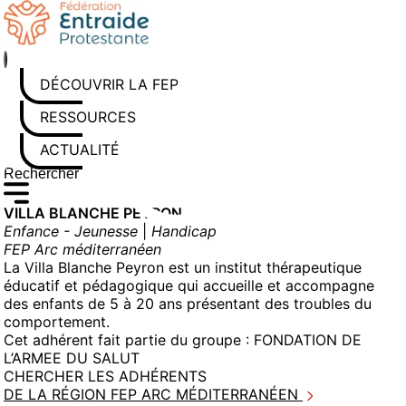
Aller
au
contenu
DÉCOUVRIR LA FEP
RESSOURCES
ACTUALITÉS
Rechercher sur le site
Saisissez au moins 3 caractères pour lancer la recherche
VILLA BLANCHE PEYRON
Enfance - Jeunesse
|
Handicap
FEP Arc méditerranéen
La Villa Blanche Peyron est un institut thérapeutique
éducatif et pédagogique qui accueille et accompagne
des enfants de 5 à 20 ans présentant des troubles du
comportement.
Cet adhérent fait partie du groupe :
FONDATION DE
L’ARMEE DU SALUT
CHERCHER LES ADHÉRENTS
DE LA RÉGION FEP ARC MÉDITERRANÉEN