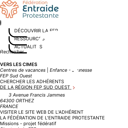
Aller
au
contenu
DÉCOUVRIR LA FEP
RESSOURCES
ACTUALITÉS
Rechercher sur le site
Saisissez au moins 3 caractères pour lancer la recherche
VERS LES CIMES
Centres de vacances
|
Enfance - Jeunesse
FEP Sud Ouest
CHERCHER LES ADHÉRENTS
DE LA RÉGION FEP SUD OUEST
3 Avenue Francis Jammes
64300 ORTHEZ
FRANCE
(NOUVELLE
VISITER LE SITE WEB DE L'ADHÉRENT
FENÊTRE)
LA FÉDÉRATION DE L'ENTRAIDE PROTESTANTE
Missions - projet fédératif