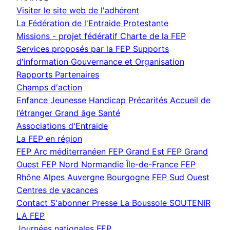
(nouvelle
Visiter le site web de l'adhérent
fenêtre)
La Fédération de l'Entraide Protestante
Missions - projet fédératif
Charte de la FEP
Services proposés par la FEP
Supports
d'information
Gouvernance et Organisation
Rapports
Partenaires
Champs d'action
Enfance Jeunesse
Handicap
Précarités
Accueil de
l’étranger
Grand âge
Santé
Associations d'Entraide
La FEP en région
FEP Arc méditerranéen
FEP Grand Est
FEP Grand
Ouest
FEP Nord Normandie Île-de-France
FEP
Rhône Alpes Auvergne Bourgogne
FEP Sud Ouest
Centres de vacances
Contact
S'abonner
Presse
La Boussole
SOUTENIR
LA FEP
Journées nationales FEP