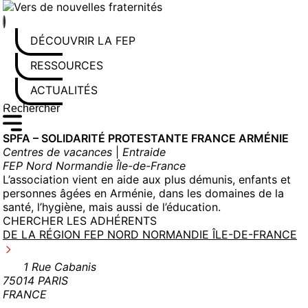
Aller
au
contenu
DÉCOUVRIR LA FEP
RESSOURCES
ACTUALITÉS
Rechercher sur le site
Saisissez au moins 3 caractères pour lancer la recherche
SPFA – SOLIDARITÉ PROTESTANTE FRANCE ARMÉNIE
Centres de vacances
|
Entraide
FEP Nord Normandie Île-de-France
L’association vient en aide aux plus démunis, enfants et
personnes âgées en Arménie, dans les domaines de la
santé, l’hygiène, mais aussi de l’éducation.
CHERCHER LES ADHÉRENTS
DE LA RÉGION FEP NORD NORMANDIE ÎLE-DE-FRANCE
1 Rue Cabanis
75014 PARIS
FRANCE