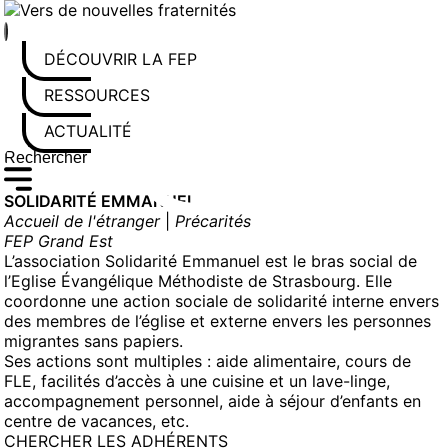
Aller
au
contenu
DÉCOUVRIR LA FEP
RESSOURCES
ACTUALITÉS
Rechercher sur le site
Saisissez au moins 3 caractères pour lancer la recherche
SOLIDARITÉ EMMANUEL
Accueil de l'étranger
|
Précarités
FEP Grand Est
L’association Solidarité Emmanuel est le bras social de
l’Eglise Évangélique Méthodiste de Strasbourg. Elle
coordonne une action sociale de solidarité interne envers
des membres de l’église et externe envers les personnes
migrantes sans papiers.
Ses actions sont multiples : aide alimentaire, cours de
FLE, facilités d’accès à une cuisine et un lave-linge,
accompagnement personnel, aide à séjour d’enfants en
centre de vacances, etc.
CHERCHER LES ADHÉRENTS