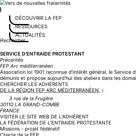
Aller
au
contenu
DÉCOUVRIR LA FEP
RESSOURCES
ACTUALITÉS
Rechercher sur le site
Saisissez au moins 3 caractères pour lancer la recherche
SERVICE D’ENTRAIDE PROTESTANT
Précarités
FEP Arc méditerranéen
Assocation loi 1901 reconnue d’intérêt général, le Service
démunis et propose aujourd’hui des ateliers dans les domain
CHERCHER LES ADHÉRENTS
DE LA RÉGION FEP ARC MÉDITERRANÉEN
3 rue de la Frugère
30110 LA GRAND-COMBE
FRANCE
(NOUVELLE
VISITER LE SITE WEB DE L'ADHÉRENT
FENÊTRE)
LA FÉDÉRATION DE L'ENTRAIDE PROTESTANTE
Missions - projet fédératif
Charte de la FEP