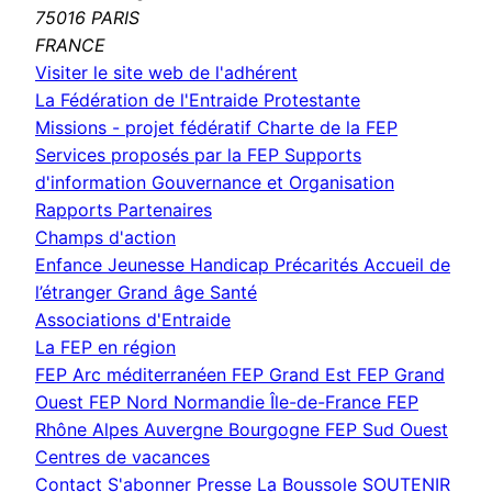
75016 PARIS
FRANCE
(nouvelle
Visiter le site web de l'adhérent
fenêtre)
La Fédération de l'Entraide Protestante
Missions - projet fédératif
Charte de la FEP
Services proposés par la FEP
Supports
d'information
Gouvernance et Organisation
Rapports
Partenaires
Champs d'action
Enfance Jeunesse
Handicap
Précarités
Accueil de
l’étranger
Grand âge
Santé
Associations d'Entraide
La FEP en région
FEP Arc méditerranéen
FEP Grand Est
FEP Grand
Ouest
FEP Nord Normandie Île-de-France
FEP
Rhône Alpes Auvergne Bourgogne
FEP Sud Ouest
Centres de vacances
Contact
S'abonner
Presse
La Boussole
SOUTENIR